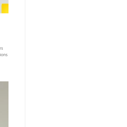
es
tions